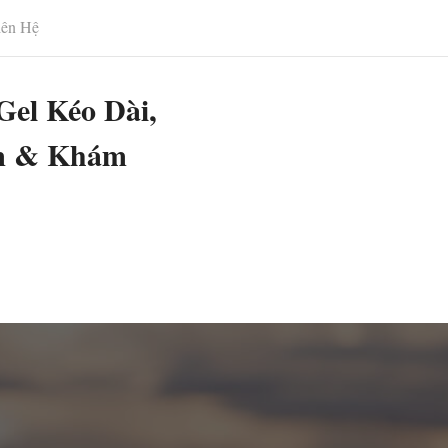
iên Hệ
Gel Kéo Dài,
m & Khám