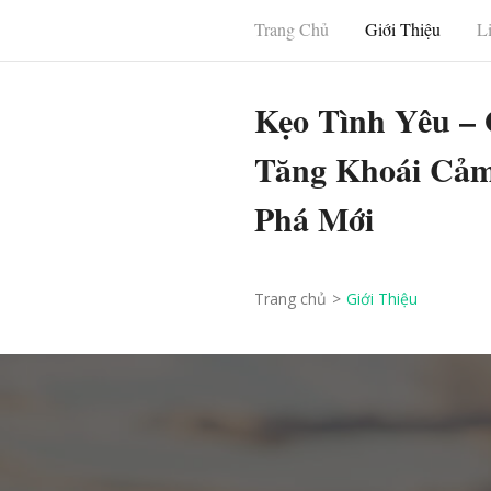
Bỏ
Trang Chủ
Giới Thiệu
L
qua
và
Kẹo Tình Yêu – 
tới
nội
Tăng Khoái Cả
dung
Phá Mới
(ấn
Enter)
Trang chủ
>
Giới Thiệu